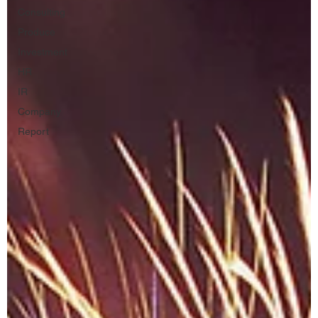
Consulting
Produce
Investment
HR
IR
Company
Report